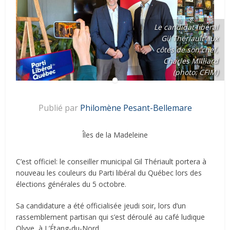
Le candidat libéral
Gil Thériault aux
côtés de son chef,
Charles Milliard
(photo: CFIM)
Publié par
Philomène Pesant-Bellemare
Îles de la Madeleine
C’est officiel: le conseiller municipal Gil Thériault portera à
nouveau les couleurs du Parti libéral du Québec lors des
élections générales du 5 octobre.
Sa candidature a été officialisée jeudi soir, lors d’un
rassemblement partisan qui s’est déroulé au café ludique
Olyve, à L’Étang-du-Nord.