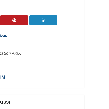
ives
ication ARCQ
FIM
ussi