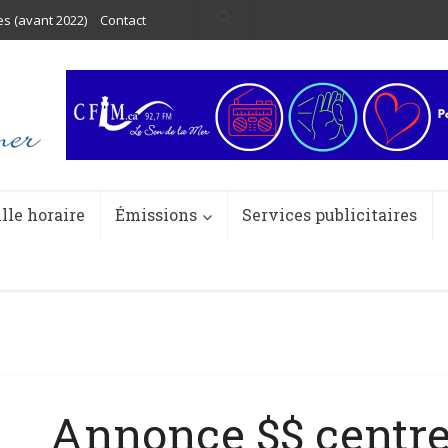
es (avant 2022)
Contact
ille horaire
Émissions
Services publicitaires
Annonce $$ centr