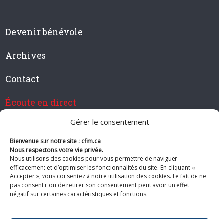
Devenir bénévole
Archives
Contact
Écoute en direct
Gérer le consentement
Bienvenue sur notre site : cfim.ca
Devenir membre de CFIM
Nous respectons votre vie privée.
Nous utilisons des cookies pour vous permettre de naviguer
efficacement et d’optimiser les fonctionnalités du site. En cliquant «
Accepter », vous consentez à notre utilisation des cookies. Le fait de ne
pas consentir ou de retirer son consentement peut avoir un effet
Suivez-nous
négatif sur certaines caractéristiques et fonctions.