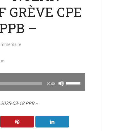
 GRÈVE CPE
 PPB –
commentaire
ne
Utilisez
00:00
les
flèches
2025-03-18 PPB –
.
haut/bas
pour
augmenter
ou