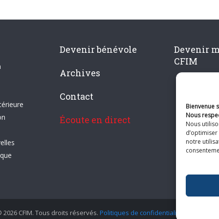
Devenir bénévole
Devenir 
CFIM
n
Archives
Contact
térieure
Bienvenue su
Nous respec
on
Écoute en direct
Nous utilis
d’optimiser 
notre utilis
elles
consentement
ique
 2026 CFIM. Tous droits réservés.
Politiques de confidentialité
|
Plan du si