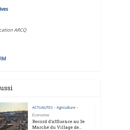
diminuer
ives
le
volume.
ication ARCQ
FIM
ussi
ACTUALITES
Agriculture
•
•
Économie
Record d’affluence au 3e
Marché du Village de...