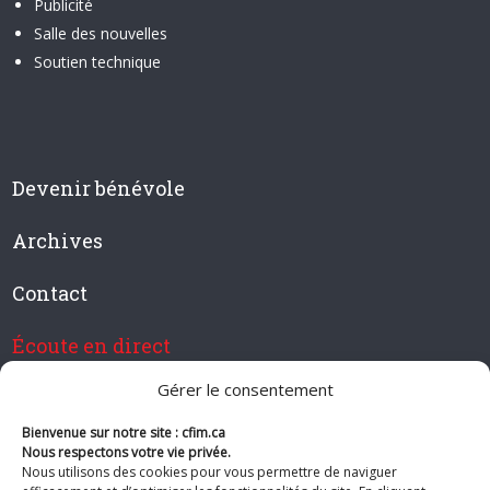
Publicité
Salle des nouvelles
Soutien technique
Devenir bénévole
Archives
Contact
Écoute en direct
Gérer le consentement
Bienvenue sur notre site : cfim.ca
Devenir membre de CFIM
Nous respectons votre vie privée.
Nous utilisons des cookies pour vous permettre de naviguer