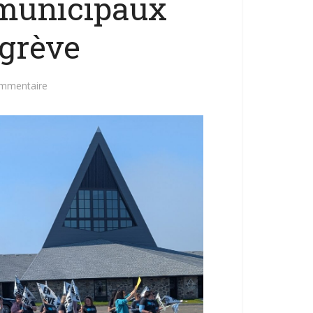
 municipaux
 grève
ommentaire