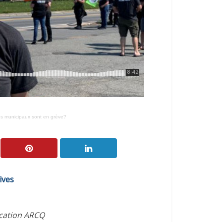
és municipaux sont en grève?
ives
ication ARCQ