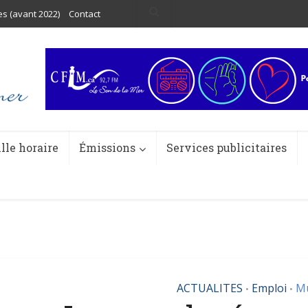
es (avant 2022)
Contact
ille horaire
Émissions
Services publicitaires
ACTUALITES
Emploi
Mu
•
•