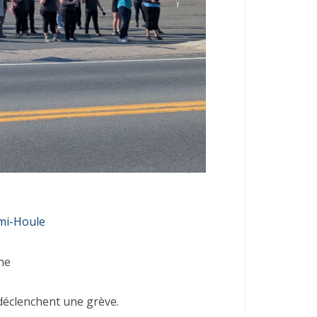
mi-Houle
ne
 déclenchent une grève.