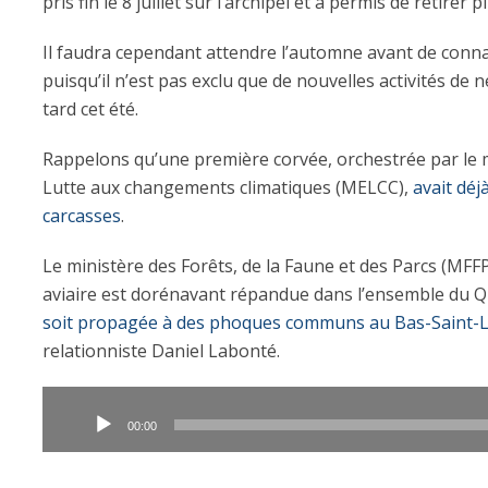
pris fin le 8 juillet sur l’archipel et a permis de retire
Il faudra cependant attendre l’automne avant de connaî
puisqu’il n’est pas exclu que de nouvelles activités de
tard cet été.
Rappelons qu’une première corvée, orchestrée par le m
Lutte aux changements climatiques (MELCC),
avait déj
carcasses
.
Le ministère des Forêts, de la Faune et des Parcs (MFFP
aviaire est dorénavant répandue dans l’ensemble du 
soit propagée à des phoques communs au Bas-Saint-
relationniste Daniel Labonté.
Lecteur
audio
00:00