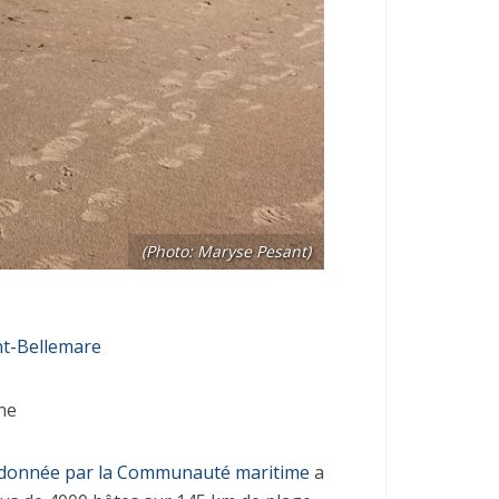
(Photo: Maryse Pesant)
t-Bellemare
ne
ordonnée par la Communauté maritime
a