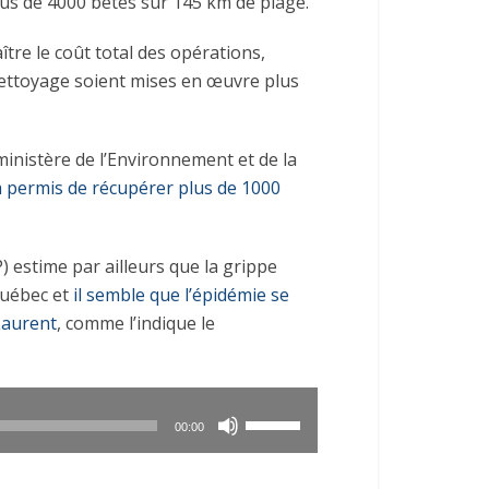
r plus de 4000 bêtes sur 145 km de plage.
tre le coût total des opérations,
 nettoyage soient mises en œuvre plus
inistère de l’Environnement et de la
à permis de récupérer plus de 1000
) estime par ailleurs que la grippe
Québec et
il semble que l’épidémie se
Laurent
, comme l’indique le
Utilisez
00:00
les
flèches