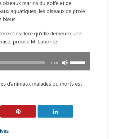
s oiseaux marins du golfe et de
haut/bas
eaux aquatiques, les oiseaux de proie
pour
s bleus.
augmenter
ou
istère considère qu’elle demeure une
diminuer
 mise, précise M. Labonté.
le
volume.
Utilisez
00:00
les
flèches
ues d’animaux malades ou morts est
haut/bas
pour
augmenter
ou
diminuer
le
ives
volume.