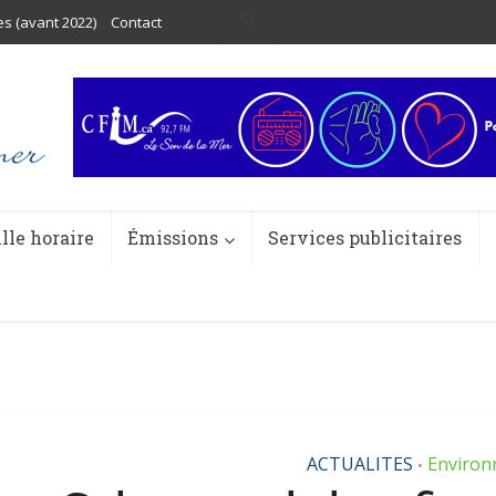
es (avant 2022)
Contact
ille horaire
Émissions
Services publicitaires
ACTUALITES
Environ
•