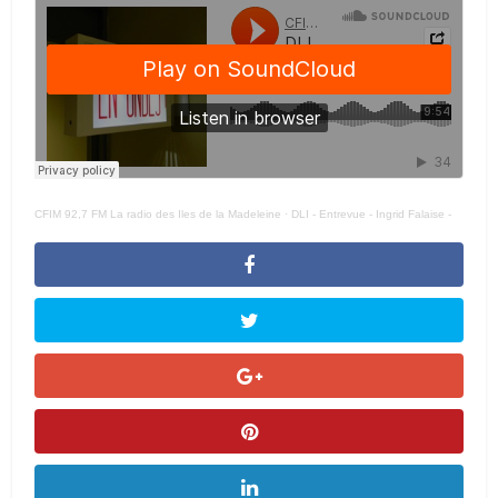
CFIM 92,7 FM La radio des Iles de la Madeleine
·
DLI - Entrevue - Ingrid Falaise -