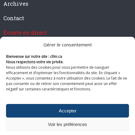
Archives
Contact
Écoute en direct
Gérer le consentement
Bienvenue sur notre site : cfim.ca
Devenir membre de CFIM
Nous respectons votre vie privée.
Nous utilisons des cookies pour vous permettre de naviguer
efficacement et d’optimiser les fonctionnalités du site. En cliquant «
Accepter », vous consentez à notre utilisation des cookies. Le fait de ne
pas consentir ou de retirer son consentement peut avoir un effet
Suivez-nous
négatif sur certaines caractéristiques et fonctions.
Accepter
Voir les préférences
© 2026 CFIM. Tous droits réservés.
Politiques de confidentialité
|
Plan