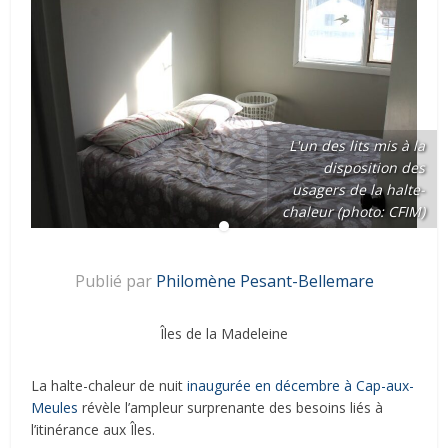
L'un des lits mis à la
disposition des
usagers de la halte-
chaleur (photo: CFIM)
Publié par
Philomène Pesant-Bellemare
Îles de la Madeleine
La halte-chaleur de nuit
inaugurée en décembre à Cap-aux-
Meules
révèle l’ampleur surprenante des besoins liés à
l’itinérance aux Îles.