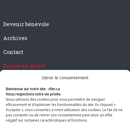
Devenir bénévole
Archives
Contact
Écoute en direct
Gérer le consentement
Bienvenue sur notre site : cfim.ca
Devenir membre de CFIM
Nous respectons votre vie privée.
Nous utilisons des cookies pour vous permettre de naviguer
efficacement et d’optimiser les fonctionnalités du site. En cliquant «
Accepter », vous consentez à notre utilisation des cookies. Le fait de ne
pas consentir ou de retirer son consentement peut avoir un effet
Suivez-nous
négatif sur certaines caractéristiques et fonctions.