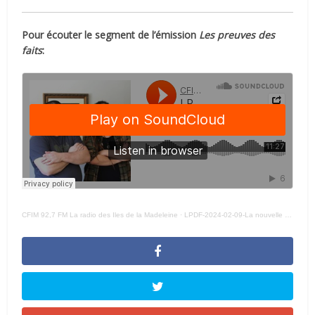
Pour écouter le segment de l’émission
Les preuves des
faits
:
CFIM 92,7 FM La radio des Iles de la Madeleine
·
LPDF-2024-02-09-La nouvelle halte-chaleur révèle une itinérance «sous-estimée» aux Îles