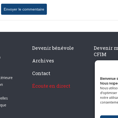
Devenir bénévole
Devenir 
CFIM
n
Archives
Contact
térieure
Bienvenue su
Nous respec
on
Écoute en direct
Nous utilis
d’optimiser 
notre utilis
elles
consentement
ique