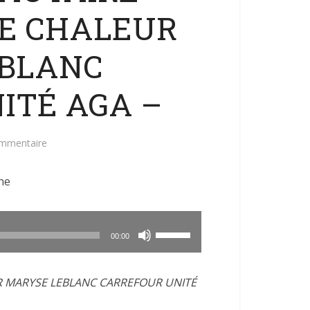
TE CHALEUR
EBLANC
ITÉ AGA –
ommentaire
ne
Utilisez
00:00
les
flèches
R MARYSE LEBLANC CARREFOUR UNITÉ
haut/bas
pour