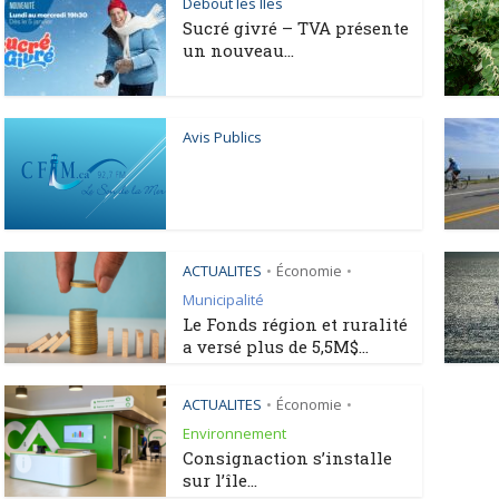
Debout les Iles
Sucré givré – TVA présente
un nouveau...
Avis Publics
ACTUALITES
Économie
•
•
Municipalité
Le Fonds région et ruralité
a versé plus de 5,5M$...
ACTUALITES
Économie
•
•
Environnement
Consignaction s’installe
sur l’île...