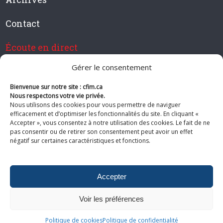
Contact
Écoute en direct
Gérer le consentement
Bienvenue sur notre site : cfim.ca
Devenir membre de CFIM
Nous respectons votre vie privée.
Nous utilisons des cookies pour vous permettre de naviguer
efficacement et d’optimiser les fonctionnalités du site. En cliquant «
Accepter », vous consentez à notre utilisation des cookies. Le fait de ne
pas consentir ou de retirer son consentement peut avoir un effet
Suivez-nous
négatif sur certaines caractéristiques et fonctions.
Accepter
Voir les préférences
© 2026 CFIM. Tous droits réservés.
Politiques de confidentialité
|
Plan
Politique de cookies
Politique de confidentialité
du site