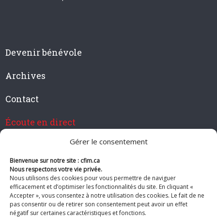
Devenir bénévole
Archives
Contact
Écoute en direct
Gérer le consentement
Bienvenue sur notre site : cfim.ca
Devenir membre de CFIM
Nous respectons votre vie privée.
Nous utilisons des cookies pour vous permettre de naviguer
efficacement et d’optimiser les fonctionnalités du site. En cliquant «
Accepter », vous consentez à notre utilisation des cookies. Le fait de ne
pas consentir ou de retirer son consentement peut avoir un effet
Suivez-nous
négatif sur certaines caractéristiques et fonctions.