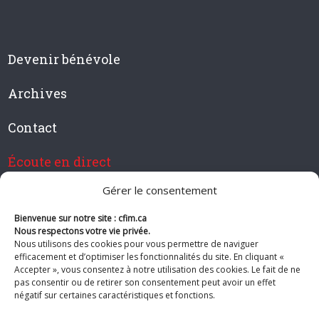
Devenir bénévole
Archives
Contact
Écoute en direct
Gérer le consentement
Bienvenue sur notre site : cfim.ca
Devenir membre de CFIM
Nous respectons votre vie privée.
Nous utilisons des cookies pour vous permettre de naviguer
efficacement et d’optimiser les fonctionnalités du site. En cliquant «
Accepter », vous consentez à notre utilisation des cookies. Le fait de ne
pas consentir ou de retirer son consentement peut avoir un effet
Suivez-nous
négatif sur certaines caractéristiques et fonctions.