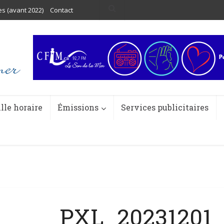
es (avant 2022)
Contact
ille horaire
Émissions
Services publicitaires
PXL_20231201_