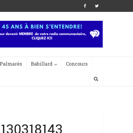
Palmarès
Babillard
Concours
130318143