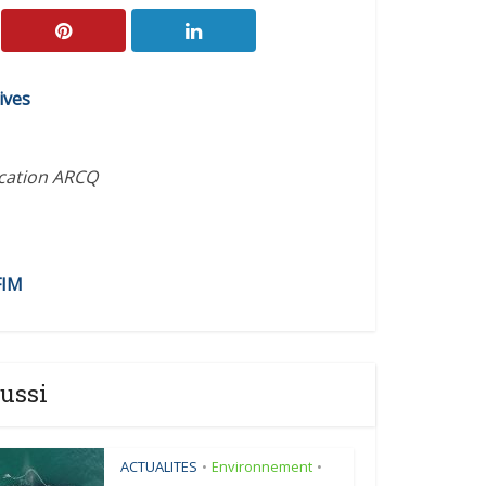
ives
ication ARCQ
FIM
ussi
ACTUALITES
Environnement
•
•