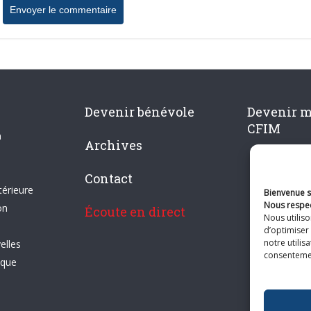
Devenir bénévole
Devenir 
CFIM
n
Archives
Contact
térieure
Bienvenue su
Nous respec
on
Écoute en direct
Nous utilis
d’optimiser 
notre utilis
elles
consentement
ique