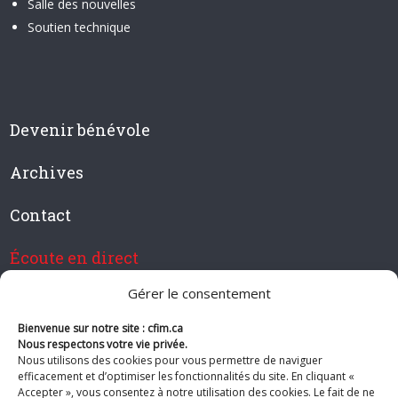
Salle des nouvelles
Soutien technique
Devenir bénévole
Archives
Contact
Écoute en direct
Gérer le consentement
Bienvenue sur notre site : cfim.ca
Devenir membre de CFIM
Nous respectons votre vie privée.
Nous utilisons des cookies pour vous permettre de naviguer
efficacement et d’optimiser les fonctionnalités du site. En cliquant «
Accepter », vous consentez à notre utilisation des cookies. Le fait de ne