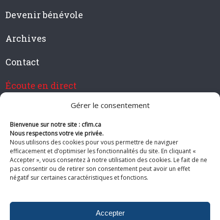
Devenir bénévole
Archives
Contact
Écoute en direct
Gérer le consentement
Bienvenue sur notre site : cfim.ca
Devenir membre de CFIM
Nous respectons votre vie privée.
Nous utilisons des cookies pour vous permettre de naviguer
efficacement et d’optimiser les fonctionnalités du site. En cliquant «
Accepter », vous consentez à notre utilisation des cookies. Le fait de ne
pas consentir ou de retirer son consentement peut avoir un effet
Suivez-nous
négatif sur certaines caractéristiques et fonctions.
Accepter