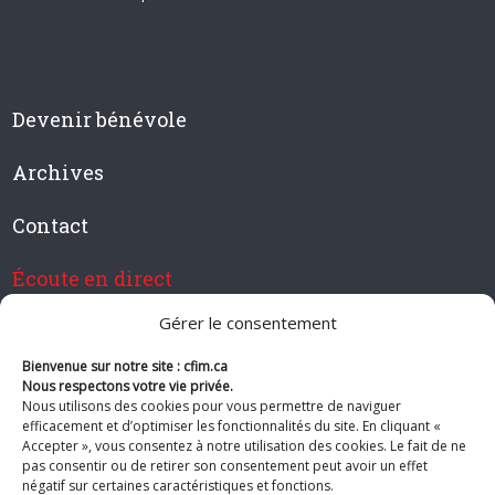
Devenir bénévole
Archives
Contact
Écoute en direct
Gérer le consentement
Bienvenue sur notre site : cfim.ca
Devenir membre de CFIM
Nous respectons votre vie privée.
Nous utilisons des cookies pour vous permettre de naviguer
efficacement et d’optimiser les fonctionnalités du site. En cliquant «
Accepter », vous consentez à notre utilisation des cookies. Le fait de ne
pas consentir ou de retirer son consentement peut avoir un effet
Suivez-nous
négatif sur certaines caractéristiques et fonctions.