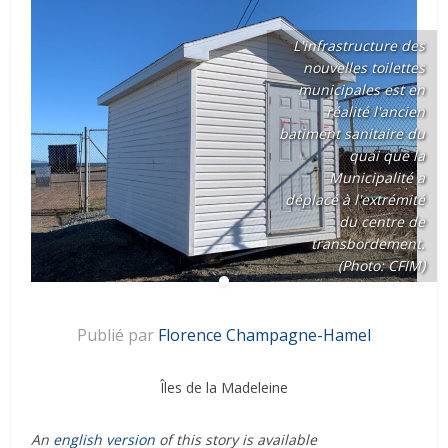
L'infrastructure des
nouvelles toilettes
municipales est en
réalité l'ancien
batiment sanitaire du
quai que la
Municipalité a
déplacé à l'extrémité
du centre de
transbordement.
(Photo: CFIM)
Publié par
Florence Champagne-Hamel
Îles de la Madeleine
An
english version
of this story is available