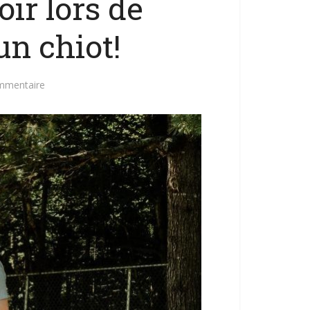
oir lors de
un chiot!
mmentaire