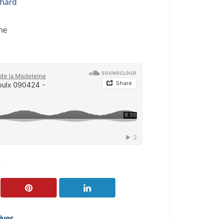
chard
ne
 -
ives