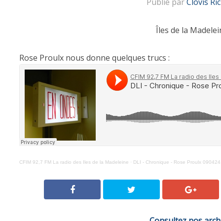
Publié par
Clovis Ri
Îles de la Madelei
Rose Proulx nous donne quelques trucs :
CFIM 92,7 FM La radio des Iles de la Madeleine
·
DLI - Chronique - Rose Proulx 090424
Consultez nos arch