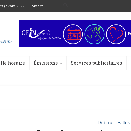
es (avant 2022)
Contact
ille horaire
Émissions
Services publicitaires
Debout les Iles