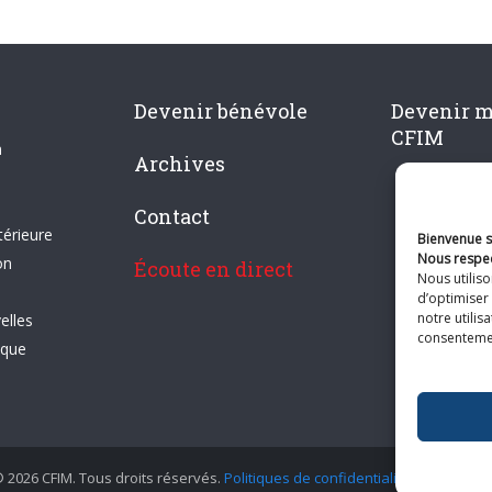
Devenir bénévole
Devenir 
CFIM
n
Archives
Contact
térieure
Bienvenue su
Nous respec
on
Écoute en direct
Nous utilis
d’optimiser 
notre utilis
elles
consentement
ique
 2026 CFIM. Tous droits réservés.
Politiques de confidentialité
|
Plan du si