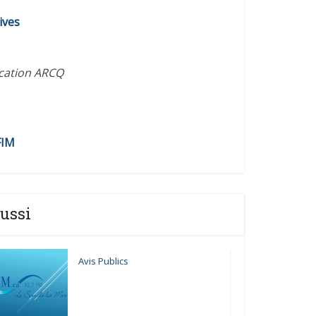
diminuer
ives
le
volume.
ication ARCQ
FIM
ussi
Avis Publics