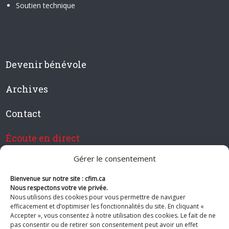
Soutien technique
Devenir bénévole
Archives
Contact
Écoute en direct
Gérer le consentement
Bienvenue sur notre site : cfim.ca
Devenir membre de CFIM
Nous respectons votre vie privée.
Nous utilisons des cookies pour vous permettre de naviguer
efficacement et d’optimiser les fonctionnalités du site. En cliquant «
Accepter », vous consentez à notre utilisation des cookies. Le fait de ne
pas consentir ou de retirer son consentement peut avoir un effet