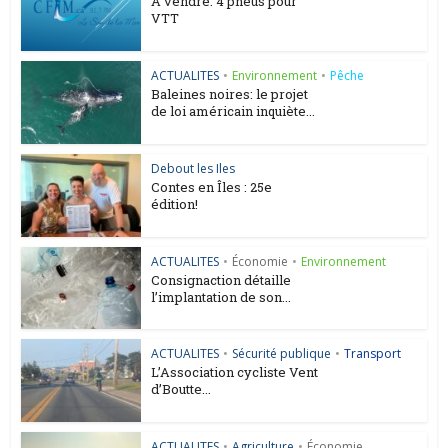
A vendre: 4 pneus pour
VTT
ACTUALITES
•
Environnement
•
Pêche
Baleines noires: le projet
de loi américain inquiète...
Debout les Iles
Contes en Îles : 25e
édition!
ACTUALITES
•
Économie
•
Environnement
Consignaction détaille
l’implantation de son...
ACTUALITES
•
Sécurité publique
•
Transport
L’Association cycliste Vent
d’Boutte...
ACTUALITES
•
Agriculture
•
Économie