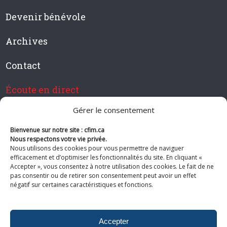
Devenir bénévole
Archives
Contact
Écoute en direct
Gérer le consentement
Bienvenue sur notre site : cfim.ca
Devenir membre de CFIM
Nous respectons votre vie privée.
Nous utilisons des cookies pour vous permettre de naviguer
efficacement et d’optimiser les fonctionnalités du site. En cliquant «
Accepter », vous consentez à notre utilisation des cookies. Le fait de ne
pas consentir ou de retirer son consentement peut avoir un effet
Suivez-nous
négatif sur certaines caractéristiques et fonctions.
Accepter