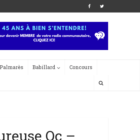
Palmarès
Babillard
Concours
ureuse Qc –