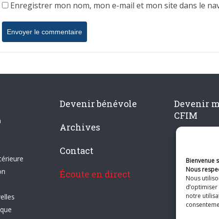
Enregistrer mon nom, mon e-mail et mon site dans le n
Devenir bénévole
Devenir 
CFIM
n
Archives
Contact
térieure
Bienvenue su
Nous respec
on
Écoute en direct
Nous utilis
d’optimiser 
notre utilis
elles
consentement
ique