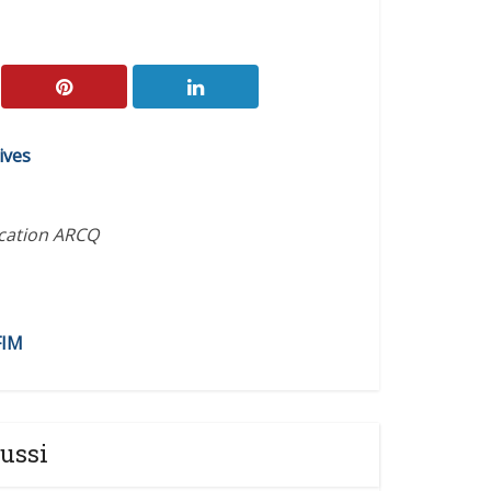
ives
ication ARCQ
FIM
ussi