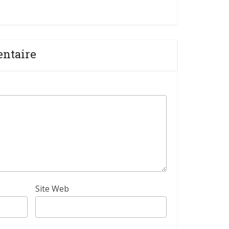
entaire
Site Web