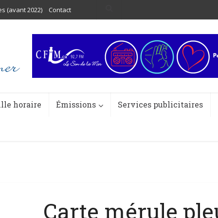
es (avant 2022)
Contact
ille horaire
Émissions
Services publicitaires
Carte mérule ple