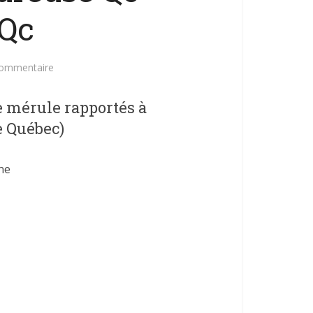
 Qc
commentaire
e mérule rapportés à
e Québec)
ne