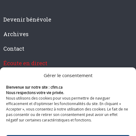
Devenir bénévole
Archives
Contact
Écoute en direct
Gérer le consentement
Bienvenue sur notre site : cfim.ca
Devenir membre de CFIM
Nous respectons votre vie privée.
Nous utilisons des cookies pour vous permettre de naviguer
efficacement et d’optimiser les fonctionnalités du site. En cliquant «
Accepter », vous consentez à notre utilisation des cookies. Le fait de ne
pas consentir ou de retirer son consentement peut avoir un effet
Suivez-nous
négatif sur certaines caractéristiques et fonctions.