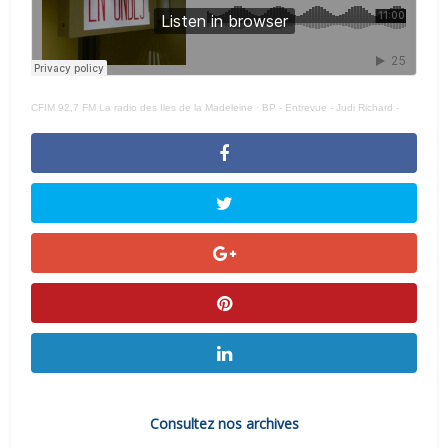
CFIM 92,7 FM La radio des Iles de la Madeleine
·
BP - Entrevue - Judi Richard -
Consultez nos archives