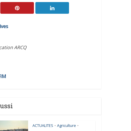
ives
ication ARCQ
FIM
ussi
ACTUALITES
Agriculture
•
•