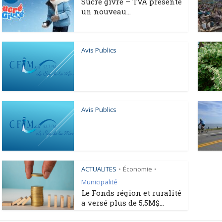
Sucré givré – TVA présente
un nouveau...
Avis Publics
Avis Publics
ACTUALITES
Économie
•
•
Municipalité
Le Fonds région et ruralité
a versé plus de 5,5M$...