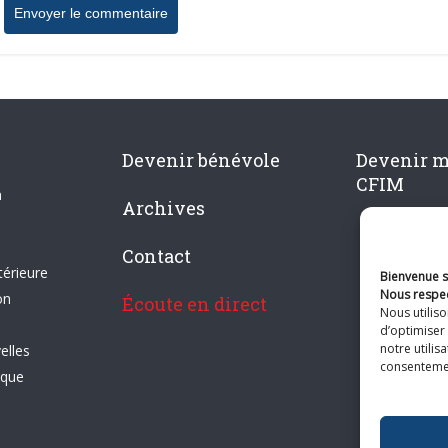
Devenir bénévole
Devenir 
CFIM
n
Archives
Contact
térieure
Bienvenue su
Nous respec
on
Écoute en direct
Nous utilis
d’optimiser 
notre utilis
elles
consentement
ique