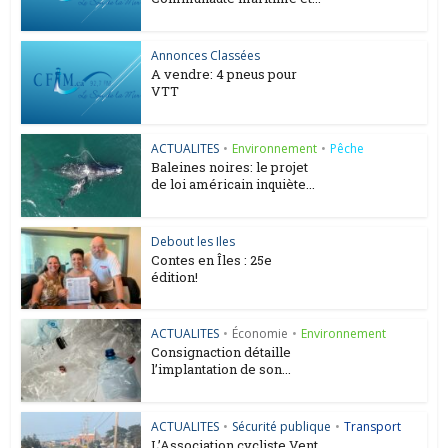
Annonces Classées
A vendre: 4 pneus pour
VTT
ACTUALITES
•
Environnement
•
Pêche
Baleines noires: le projet
de loi américain inquiète...
Debout les Iles
Contes en Îles : 25e
édition!
ACTUALITES
•
Économie
•
Environnement
Consignaction détaille
l’implantation de son...
ACTUALITES
•
Sécurité publique
•
Transport
L’Association cycliste Vent