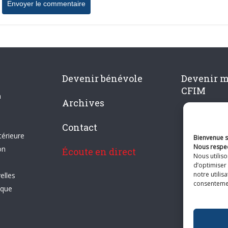
Devenir bénévole
Devenir 
CFIM
n
Archives
Contact
térieure
Bienvenue su
Nous respec
on
Écoute en direct
Nous utilis
d’optimiser 
notre utilis
elles
consentement
ique