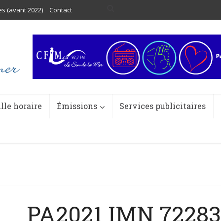
es (avant 2022)
Contact
ille horaire
Émissions
Services publicitaires
PA2021 IMN 72283 