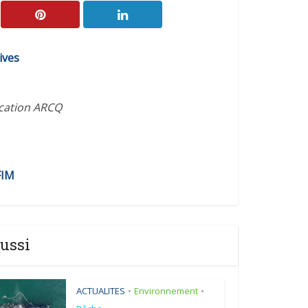
ives
ication ARCQ
FIM
ussi
ACTUALITES
Environnement
•
•