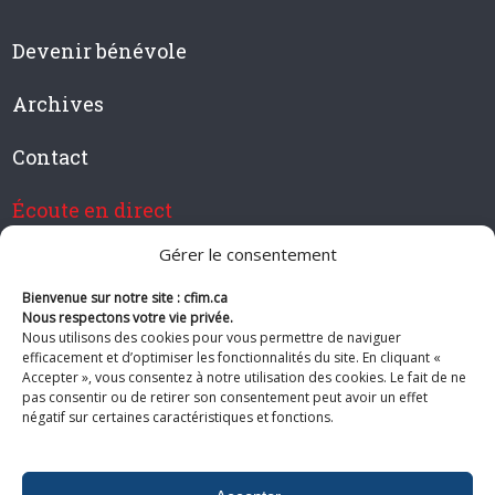
Devenir bénévole
Archives
Contact
Écoute en direct
Gérer le consentement
Bienvenue sur notre site : cfim.ca
Devenir membre de CFIM
Nous respectons votre vie privée.
Nous utilisons des cookies pour vous permettre de naviguer
efficacement et d’optimiser les fonctionnalités du site. En cliquant «
Accepter », vous consentez à notre utilisation des cookies. Le fait de ne
pas consentir ou de retirer son consentement peut avoir un effet
Suivez-nous
négatif sur certaines caractéristiques et fonctions.