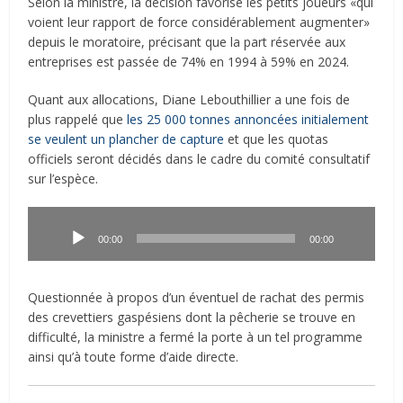
Selon la ministre, la décision favorise les petits joueurs «qui
voient leur rapport de force considérablement augmenter»
depuis le moratoire, précisant que la part réservée aux
entreprises est passée de 74% en 1994 à 59% en 2024.
Quant aux allocations, Diane Lebouthillier a une fois de
plus rappelé que
les 25 000 tonnes annoncées initialement
se veulent un plancher de capture
et que les quotas
officiels seront décidés dans le cadre du comité consultatif
sur l’espèce.
Lecteur
audio
00:00
00:00
Questionnée à propos d’un éventuel de rachat des permis
des crevettiers gaspésiens dont la pêcherie se trouve en
difficulté, la ministre a fermé la porte à un tel programme
ainsi qu’à toute forme d’aide directe.