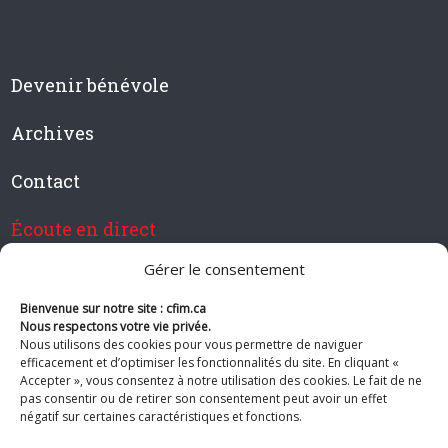
Devenir bénévole
Archives
Contact
Écoute en direct
Gérer le consentement
Bienvenue sur notre site : cfim.ca
Devenir membre de CFIM
Nous respectons votre vie privée.
Nous utilisons des cookies pour vous permettre de naviguer
efficacement et d’optimiser les fonctionnalités du site. En cliquant «
Accepter », vous consentez à notre utilisation des cookies. Le fait de ne
pas consentir ou de retirer son consentement peut avoir un effet
Suivez-nous
négatif sur certaines caractéristiques et fonctions.