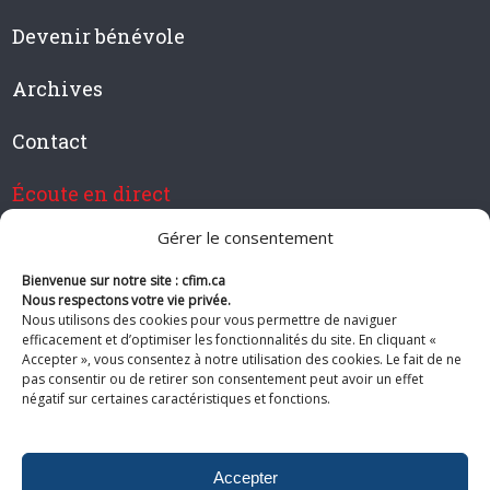
Devenir bénévole
Archives
Contact
Écoute en direct
Gérer le consentement
Bienvenue sur notre site : cfim.ca
Devenir membre de CFIM
Nous respectons votre vie privée.
Nous utilisons des cookies pour vous permettre de naviguer
efficacement et d’optimiser les fonctionnalités du site. En cliquant «
Accepter », vous consentez à notre utilisation des cookies. Le fait de ne
pas consentir ou de retirer son consentement peut avoir un effet
Suivez-nous
négatif sur certaines caractéristiques et fonctions.
Accepter