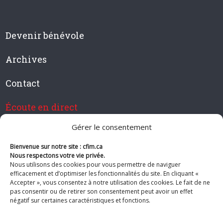
Devenir bénévole
Archives
Contact
Écoute en direct
Gérer le consentement
Bienvenue sur notre site : cfim.ca
Devenir membre de CFIM
Nous respectons votre vie privée.
Nous utilisons des cookies pour vous permettre de naviguer
efficacement et d’optimiser les fonctionnalités du site. En cliquant «
Accepter », vous consentez à notre utilisation des cookies. Le fait de ne
pas consentir ou de retirer son consentement peut avoir un effet
Suivez-nous
négatif sur certaines caractéristiques et fonctions.