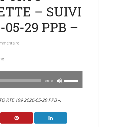
TTE – SUIVI
-05-29 PPB –
ommentaire
ne
Utilisez
00:00
les
flèches
Q RTE 199 2026-05-29 PPB –
.
haut/bas
pour
augmenter
ou