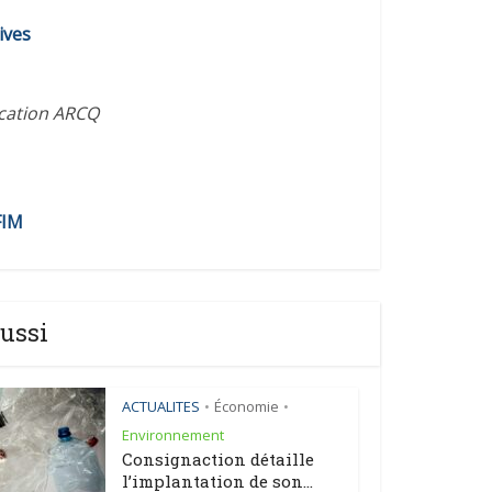
diminuer
ives
le
volume.
ication ARCQ
FIM
ussi
ACTUALITES
Économie
•
•
Environnement
Consignaction détaille
l’implantation de son...