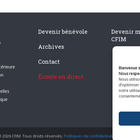
Devenir bénévole
Devenir 
CFIM
n
Archives
Contact
térieure
Bienvenue su
Nous respec
on
Écoute en direct
Nous utilis
d’optimiser 
notre utilis
elles
consentement
ique
 2026 CFIM. Tous droits réservés.
Politiques de confidentialité
|
Plan du si