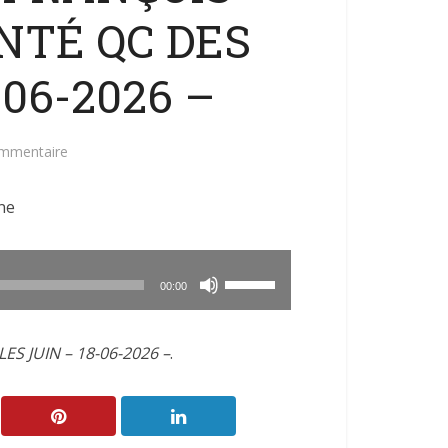
NTÉ QC DES
-06-2026 –
ommentaire
ne
Utilisez
00:00
les
flèches
ES JUIN – 18-06-2026 –
.
haut/bas
pour
augmenter
ou