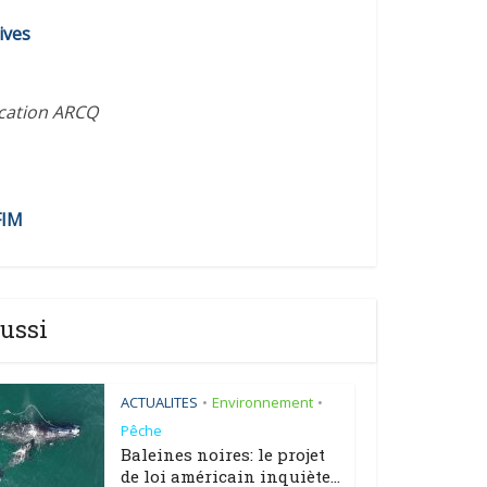
diminuer
ives
le
volume.
ication ARCQ
FIM
ussi
ACTUALITES
Environnement
•
•
Pêche
Baleines noires: le projet
de loi américain inquiète...