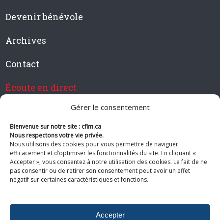
Devenir bénévole
Archives
Contact
Écoute en direct
Gérer le consentement
Bienvenue sur notre site : cfim.ca
Devenir membre de CFIM
Nous respectons votre vie privée.
Nous utilisons des cookies pour vous permettre de naviguer
efficacement et d’optimiser les fonctionnalités du site. En cliquant «
Accepter », vous consentez à notre utilisation des cookies. Le fait de ne
pas consentir ou de retirer son consentement peut avoir un effet
Suivez-nous
négatif sur certaines caractéristiques et fonctions.
Accepter