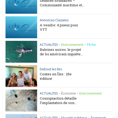
Séances ordinaires –
Communauté maritime et...
Annonces Classées
A vendre: 4 pneus pour
VTT
ACTUALITES
•
Environnement
•
Pêche
Baleines noires: le projet
de loi américain inquiète...
Debout les Iles
Contes en Îles : 25e
édition!
ACTUALITES
•
Économie
•
Environnement
Consignaction détaille
l’implantation de son...
ACTUALITES
•
Sécurité publique
•
Transport