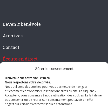
Devenir bénévole
Archives
Contact
Écoute en direct
Gérer le consentement
Bienvenue sur notre site : cfim.ca
Devenir membre de CFIM
Nous respectons votre vie privée.
Nous utilisons des cookies pour vous permettre de naviguer
efficacement et d’optimiser les fonctionnalités du site. En cliquant «
Accepter », vous consentez à notre utilisation des cookies. Le fait de ne
pas consentir ou de retirer son consentement peut avoir un effet
Suivez-nous
négatif sur certaines caractéristiques et fonctions.