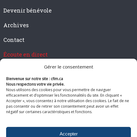
Devenir bénévole
Archives
Contact
Écoute en direct
Gérer le consentement
Bienvenue sur notre site : cfim.ca
Devenir membre de CFIM
Nous respectons votre vie privée.
Nous utilisons des cookies pour vous permettre de naviguer
efficacement et d’optimiser les fonctionnalités du site. En cliquant «
Accepter », vous consentez à notre utilisation des cookies. Le fait de ne
pas consentir ou de retirer son consentement peut avoir un effet
Suivez-nous
négatif sur certaines caractéristiques et fonctions.
Accepter