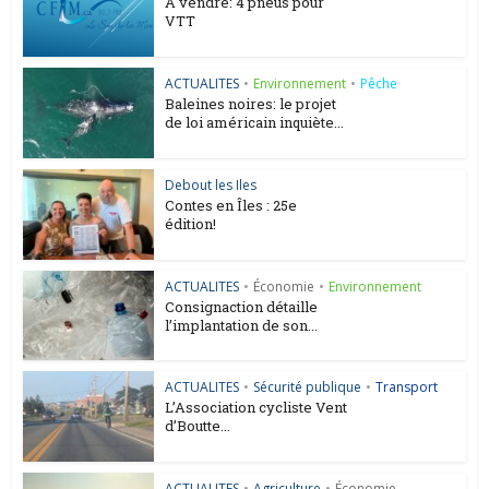
A vendre: 4 pneus pour
VTT
ACTUALITES
•
Environnement
•
Pêche
Baleines noires: le projet
de loi américain inquiète...
Debout les Iles
Contes en Îles : 25e
édition!
ACTUALITES
•
Économie
•
Environnement
Consignaction détaille
l’implantation de son...
ACTUALITES
•
Sécurité publique
•
Transport
L’Association cycliste Vent
d’Boutte...
ACTUALITES
•
Agriculture
•
Économie