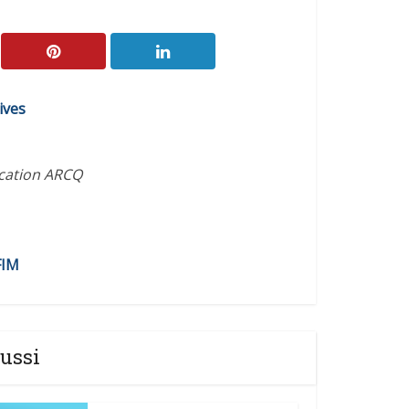
ives
ication ARCQ
FIM
ussi