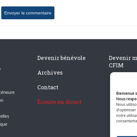
Devenir bénévole
Devenir 
CFIM
n
Archives
Contact
térieure
Bienvenue su
Nous respec
on
Écoute en direct
Nous utilis
d’optimiser 
notre utilis
elles
consentement
ique