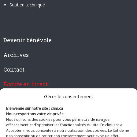
Soutien technique
Devenir bénévole
Archives
Contact
Écoute en direct
Gérer le consentement
Bienvenue sur notre site : cfim.ca
Devenir membre de CFIM
Nous respectons votre vie privée.
Nous utilisons des cookies pour vous permettre de naviguer
efficacement et d’optimiser les fonctionnalités du site. En cliquant «
Accepter », vous consentez à notre utilisation des cookies. Le fait de ne
pas consentir ou de retirer son consentement peut avoir un effet