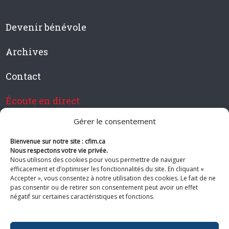
Devenir bénévole
Archives
Contact
Écoute en direct
Gérer le consentement
Bienvenue sur notre site : cfim.ca
Devenir membre de CFIM
Nous respectons votre vie privée.
Nous utilisons des cookies pour vous permettre de naviguer
efficacement et d’optimiser les fonctionnalités du site. En cliquant «
Accepter », vous consentez à notre utilisation des cookies. Le fait de ne
pas consentir ou de retirer son consentement peut avoir un effet
Suivez-nous
négatif sur certaines caractéristiques et fonctions.