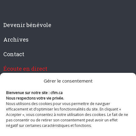
Devenir bénévole
Archives
Contact
Écoute en direct
Gérer le consentement
Bienvenue sur notre site : cfim.ca
Devenir membre de CFIM
Nous respectons votre vie privée.
Nous utilisons des cookies pour vous permettre de naviguer
efficacement et d’optimiser les fonctionnalités du site. En cliquant «
Accepter », vous consentez à notre utilisation des cookies. Le fait de ne
pas consentir ou de retirer son consentement peut avoir un effet
Suivez-nous
négatif sur certaines caractéristiques et fonctions.