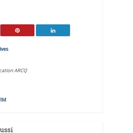
ives
ication ARCQ
FIM
ussi