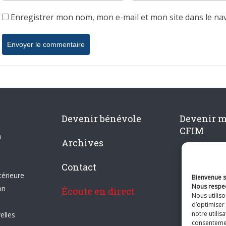
Enregistrer mon nom, mon e-mail et mon site dans le n
Devenir bénévole
Devenir 
CFIM
n
Archives
Contact
térieure
Bienvenue su
Nous respec
on
Écoute en direct
Nous utilis
d’optimiser 
notre utilis
elles
consentement