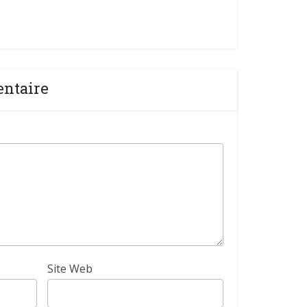
entaire
Site Web