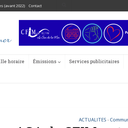
es (avant 2022)
Contact
ille horaire
Émissions
Services publicitaires
ACTUALITES
Commun
•