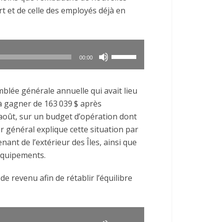
t et de celle des employés déjà en
Utilisez
00:00
les
flèches
emblée générale annuelle qui avait lieu
haut/bas
 à gagner de 163
.
039
.
$ après
pour
 août, sur un budget d’opération dont
augmenter
ur général explique cette situation par
ou
ant de l’extérieur des Îles, ainsi que
diminuer
équipements.
le
volume.
e revenu afin de rétablir l’équilibre
Utilisez