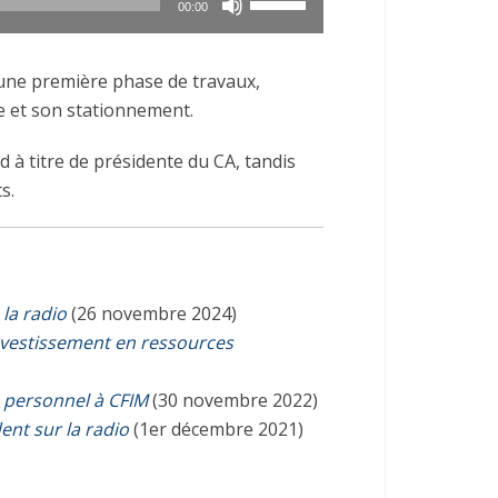
00:00
les
flèches
une première phase de travaux,
haut/bas
ce et son stationnement.
pour
augmenter
 à titre de présidente du CA, tandis
ou
s.
diminuer
le
volume.
la radio
(26 novembre 2024)
nvestissement en ressources
 personnel à CFIM
(30 novembre 2022)
ent sur la radio
(1er décembre 2021)