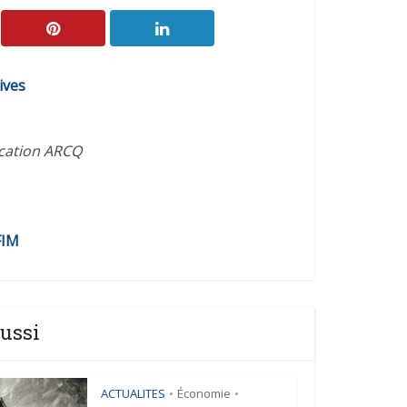
ives
ication ARCQ
FIM
ussi
ACTUALITES
Économie
•
•