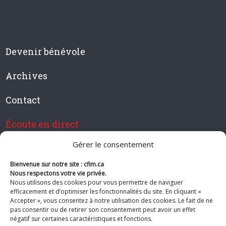
Devenir bénévole
Archives
Contact
Écoute en direct
Gérer le consentement
Bienvenue sur notre site : cfim.ca
Devenir membre de CFIM
Nous respectons votre vie privée.
Nous utilisons des cookies pour vous permettre de naviguer
efficacement et d’optimiser les fonctionnalités du site. En cliquant «
Accepter », vous consentez à notre utilisation des cookies. Le fait de ne
pas consentir ou de retirer son consentement peut avoir un effet
Suivez-nous
négatif sur certaines caractéristiques et fonctions.