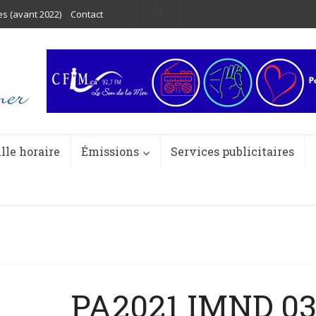
es (avant 2022)
Contact
ille horaire
Émissions
Services publicitaires
PA2021 IMND 03