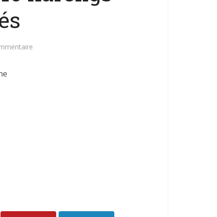
és
ommentaire
ne