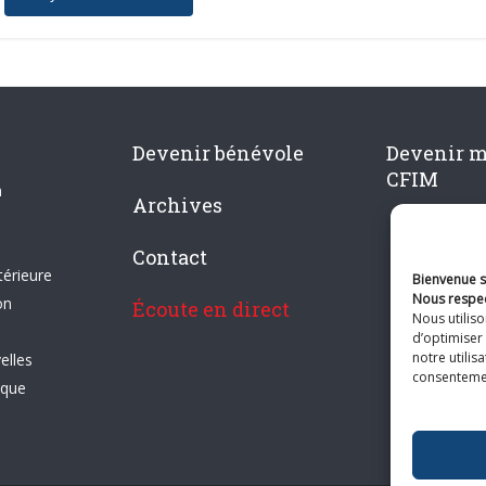
Devenir bénévole
Devenir 
CFIM
n
Archives
Contact
térieure
Bienvenue su
Nous respec
on
Écoute en direct
Nous utilis
d’optimiser 
notre utilis
elles
consentement
ique