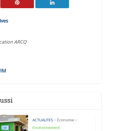
ives
ication ARCQ
FIM
ussi
ACTUALITES
Économie
•
•
Environnement