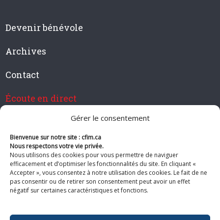
Devenir bénévole
Archives
Contact
Écoute en direct
Gérer le consentement
Bienvenue sur notre site : cfim.ca
Devenir membre de CFIM
Nous respectons votre vie privée.
Nous utilisons des cookies pour vous permettre de naviguer
efficacement et d’optimiser les fonctionnalités du site. En cliquant «
Accepter », vous consentez à notre utilisation des cookies. Le fait de ne
pas consentir ou de retirer son consentement peut avoir un effet
Suivez-nous
négatif sur certaines caractéristiques et fonctions.