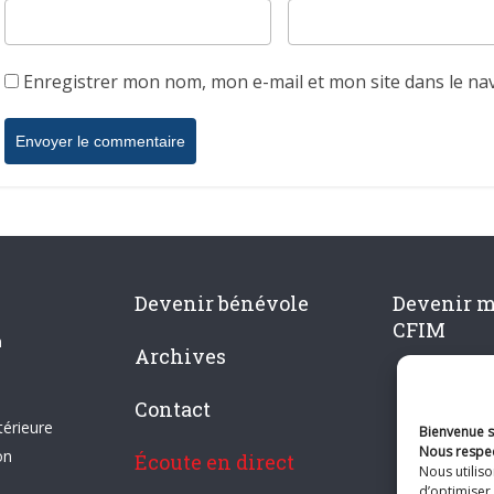
Enregistrer mon nom, mon e-mail et mon site dans le n
Devenir bénévole
Devenir 
CFIM
n
Archives
Contact
térieure
Bienvenue su
Nous respec
on
Écoute en direct
Nous utilis
d’optimiser 