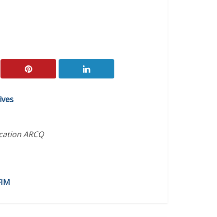
ives
ication ARCQ
FIM