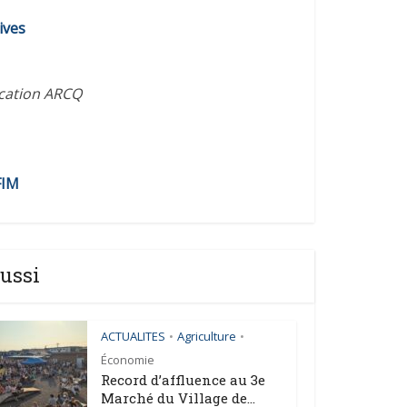
diminuer
ives
le
volume.
ication ARCQ
FIM
ussi
ACTUALITES
Agriculture
•
•
Économie
Record d’affluence au 3e
Marché du Village de...