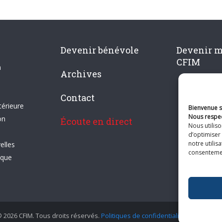
Devenir bénévole
Devenir 
CFIM
n
Archives
Contact
térieure
Bienvenue su
Nous respec
on
Écoute en direct
Nous utilis
d’optimiser 
notre utilis
elles
consentement
ique
 2026 CFIM. Tous droits réservés.
Politiques de confidentialité
|
Plan du si