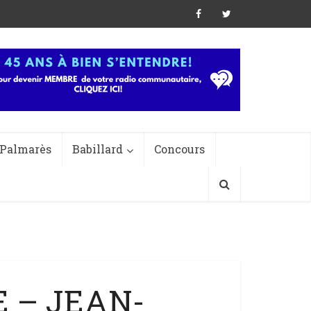
Palmarès
Babillard
Concours
E – JEAN-