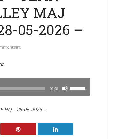
LLEY MAJ
8-05-2026 –
ommentaire
ne
Utilisez
00:00
les
flèches
 HQ – 28-05-2026 –
.
haut/bas
pour
augmenter
ou