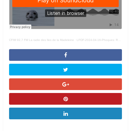
CFIM 92,7 FM La radio des Iles de la Madeleine
·
LPDF-2024-04-16-Phoques: Réjean Vigneau accusé de chasse illégale