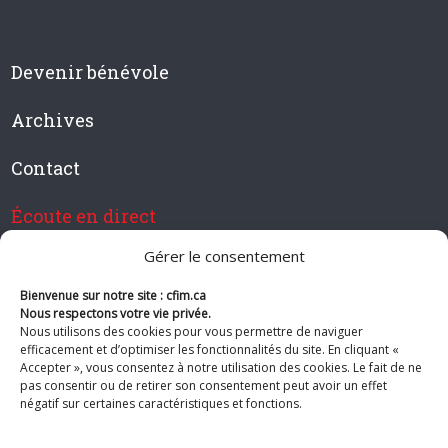
Devenir bénévole
Archives
Contact
Écoute en direct
Gérer le consentement
Bienvenue sur notre site : cfim.ca
Devenir membre de CFIM
Nous respectons votre vie privée.
Nous utilisons des cookies pour vous permettre de naviguer
efficacement et d’optimiser les fonctionnalités du site. En cliquant «
Accepter », vous consentez à notre utilisation des cookies. Le fait de ne
pas consentir ou de retirer son consentement peut avoir un effet
Suivez-nous
négatif sur certaines caractéristiques et fonctions.